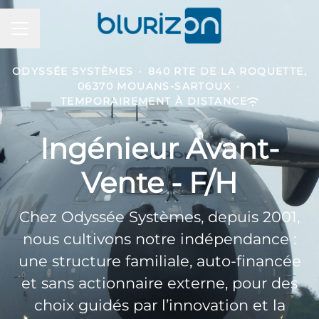
Menu carrière
ODYSSÉE SYSTÈMES
·
840 RTE DE LA ROQUETTE,
06370 MOUANS-SARTOUX
·
TEMPORAIREMENT À DISTANCE
Ingénieur Avant-
Vente - F/H
Chez Odyssée Systèmes, depuis 2001,
nous cultivons notre indépendance :
une structure familiale, auto-financée
et sans actionnaire externe, pour des
choix guidés par l’innovation et la