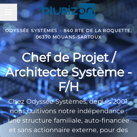
Menu carrière
ODYSSÉE SYSTÈMES
·
840 RTE DE LA ROQUETTE,
06370 MOUANS-SARTOUX
Chef de Projet /
Architecte Système -
F/H
Chez Odyssée Systèmes, depuis 2001,
nous cultivons notre indépendance :
une structure familiale, auto-financée
et sans actionnaire externe, pour des