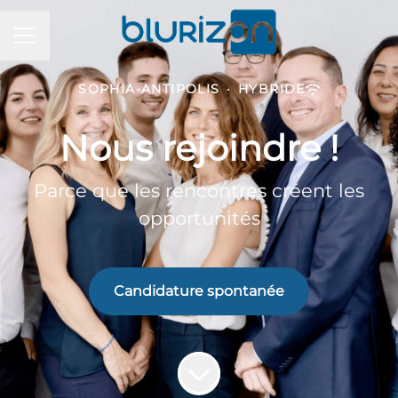
Menu carrière
SOPHIA-ANTIPOLIS
·
HYBRIDE
Nous rejoindre !
Parce que les rencontres créent les
opportunités
Candidature spontanée